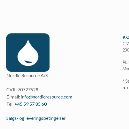
K
G-V
230
Åbn
Man
Nordic Resource A/S
* S
almi
CVR: 70727528
E-mail: i
nfo@nordicresource.com
Tel:
+45 59 57 85 60
Salgs- og leveringsbetingelser